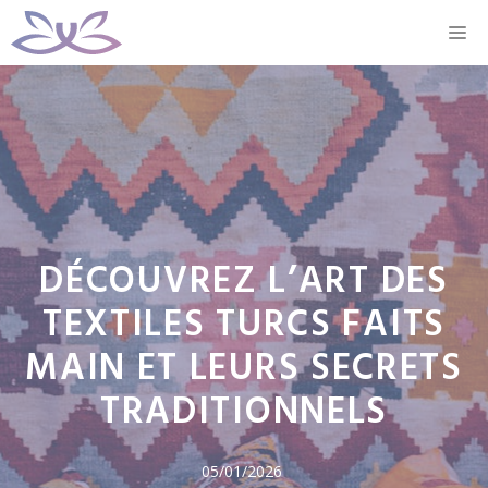
Aller
M
au
contenu
DÉCOUVREZ L’ART DES
TEXTILES TURCS FAITS
MAIN ET LEURS SECRETS
TRADITIONNELS
05/01/2026