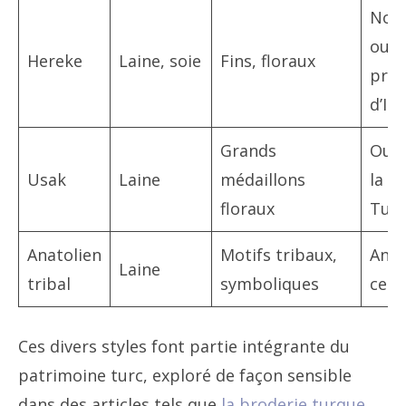
Nord
oues
Hereke
Laine, soie
Fins, floraux
près
d’Is
Grands
Oues
Usak
Laine
médaillons
la
floraux
Turq
Anatolien
Motifs tribaux,
Anat
Laine
tribal
symboliques
cent
Ces divers styles font partie intégrante du
patrimoine turc, exploré de façon sensible
dans des articles tels que
la broderie turque