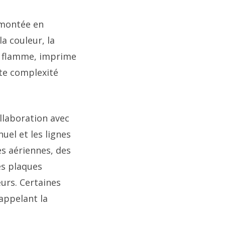
a montée en
a couleur, la
sa flamme, imprime
tte complexité
llaboration avec
nuel et les lignes
es aériennes, des
es plaques
eurs. Certaines
appelant la