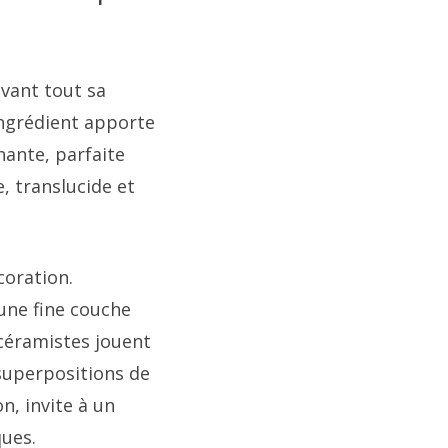
avant tout sa
ingrédient apporte
nante, parfaite
, translucide et
coration.
une fine couche
 céramistes jouent
 superpositions de
n, invite à un
ques.