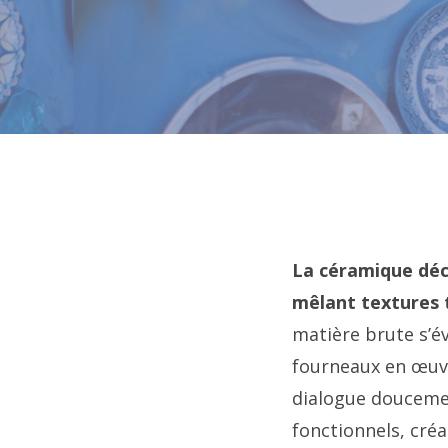
La céramique déc
mêlant textures t
matière brute s’év
fourneaux en œuvr
dialogue doucemen
fonctionnels, créa