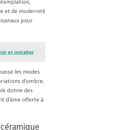
ontemplation,
ire et de modernité
tisanaux pour
ir et installer
dépasse les modes
ariations d’ombre,
ble donne des
nt d’âme offerte à
n céramique