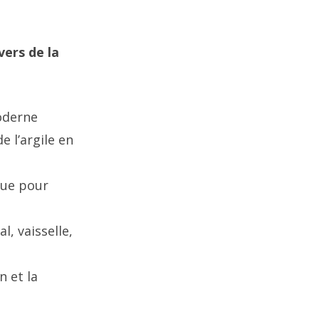
vers de la
moderne
 l’argile en
que pour
l, vaisselle,
n et la