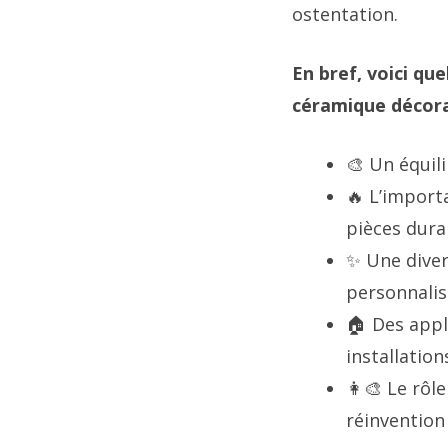
ostentation.
En bref, voici qu
céramique décora
🎨 Un équili
🔥 L’import
pièces dura
✨ Une diver
personnalis
🏠 Des appli
installation
👩‍🎨 Le rôl
réinvention 