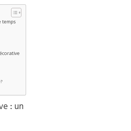
le temps
écorative
e?
ve : un