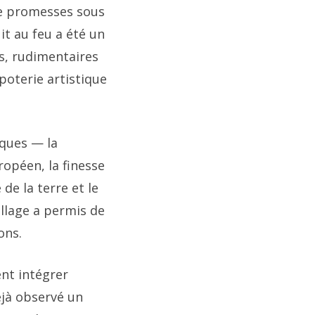
de promesses sous
uit au feu a été un
ts, rudimentaires
 poterie artistique
iques — la
ropéen, la finesse
de la terre et le
llage a permis de
ons.
nt intégrer
éjà observé un