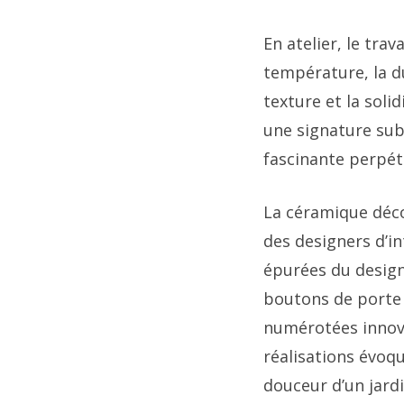
En atelier, le tra
température, la du
texture et la soli
une signature subt
fascinante perpét
La céramique déco
des designers d’in
épurées du design
boutons de porte 
numérotées innovan
réalisations évoq
douceur d’un jardi