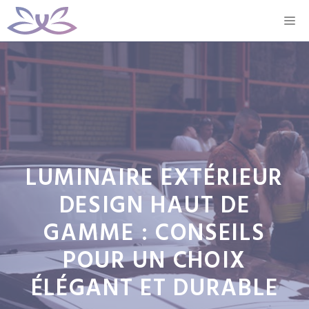
Aller
M
au
contenu
LUMINAIRE EXTÉRIEUR
DESIGN HAUT DE
GAMME : CONSEILS
POUR UN CHOIX
ÉLÉGANT ET DURABLE