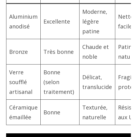
Moderne,
Aluminium
Nettoy
Excellente
légère
anodisé
facile
patine
Chaude et
Patine
Bronze
Très bonne
noble
naturel
Verre
Bonne
Délicat,
Fragile
soufflé
(selon
translucide
protég
artisanal
traitement)
Céramique
Texturée,
Résist
Bonne
émaillée
naturelle
aux UV