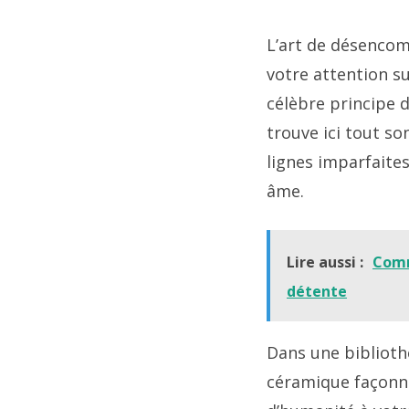
L’art de désencom
votre attention s
célèbre principe d
trouve ici tout so
lignes imparfaite
âme.
Lire aussi :
Comm
détente
Dans une bibliothè
céramique façonné