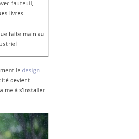
vec fauteuil,
es livres
ue faite main au
ustriel
mment le
design
cité devient
calme à s’installer