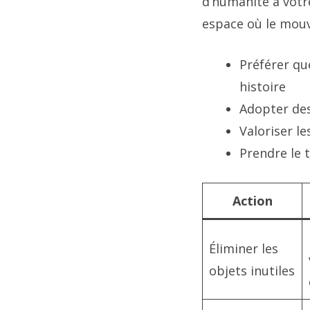
d’humanité à votr
espace où le mouv
Préférer qu
histoire
Adopter des
Valoriser le
Prendre le 
Action
Éliminer les
objets inutiles