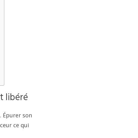
t libéré
l. Épurer son
uceur ce qui