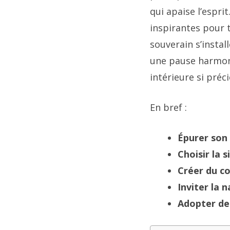
qui apaise l’espri
inspirantes pour 
souverain s’insta
une pause harmoni
intérieure si préc
En bref :
Épurer son
Choisir la s
Créer du co
Inviter la 
Adopter des