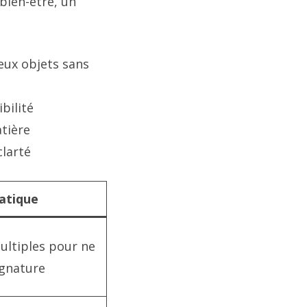
bien-être, un
eux objets sans
bilité
atière
clarté
atique
ultiples pour ne
ignature